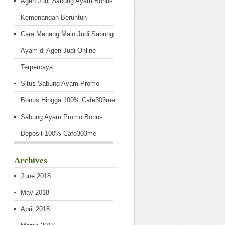
Agen Judi Sabung Ayam Bonus
Kemenangan Beruntun
Cara Menang Main Judi Sabung
Ayam di Agen Judi Online
Terpercaya
Situs Sabung Ayam Promo
Bonus Hingga 100% Cafe303me
Sabung Ayam Promo Bonus
Deposit 100% Cafe303me
Archives
June 2018
May 2018
April 2018