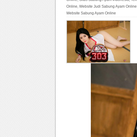
Online
,
Website Judi Sabung Ayam Online
Website Sabung Ayam Online