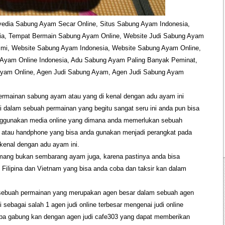
edia Sabung Ayam Secar Online, Situs Sabung Ayam Indonesia,
a, Tempat Bermain Sabung Ayam Online, Website Judi Sabung Ayam
smi, Website Sabung Ayam Indonesia, Website Sabung Ayam Online,
Ayam Online Indonesia, Adu Sabung Ayam Paling Banyak Peminat,
Ayam Online, Agen Judi Sabung Ayam, Agen Judi Sabung Ayam
ermainan sabung ayam atau yang di kenal dengan adu ayam ini
i dalam sebuah permainan yang begitu sangat seru ini anda pun bisa
gunakan media online yang dimana anda memerlukan sebuah
er atau handphone yang bisa anda gunakan menjadi perangkat pada
 kenal dengan adu ayam ini.
ang bukan sembarang ayam juga, karena pastinya anda bisa
 Filipina dan Vietnam yang bisa anda coba dan taksir kan dalam
 sebuah permainan yang merupakan agen besar dalam sebuah agen
sebagai salah 1 agen judi online terbesar mengenai judi online
oba gabung kan dengan agen judi cafe303 yang dapat memberikan