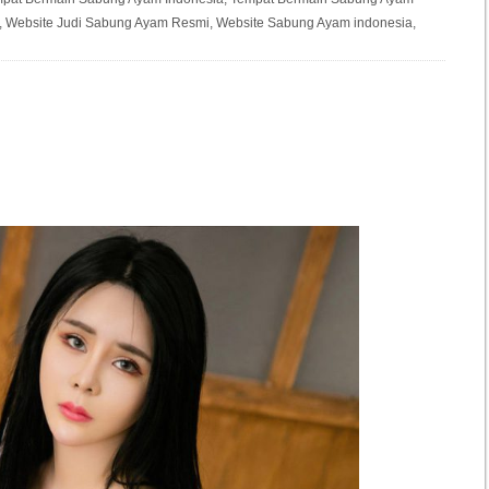
,
Website Judi Sabung Ayam Resmi
,
Website Sabung Ayam indonesia
,