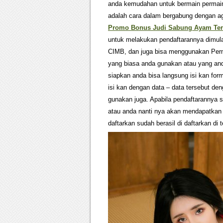
anda kemudahan untuk bermain permain
adalah cara dalam bergabung dengan a
Promo Bonus Judi Sabung Ayam Ter
untuk melakukan pendaftarannya dimul
CIMB, dan juga bisa menggunakan Perma
yang biasa anda gunakan atau yang anda
siapkan anda bisa langsung isi kan form
isi kan dengan data – data tersebut de
gunakan juga. Apabila pendaftarannya s
atau anda nanti nya akan mendapatkan 
daftarkan sudah berasil di daftarkan di