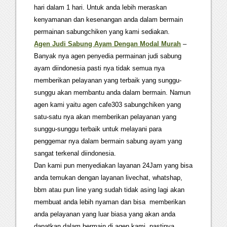
hari dalam 1 hari. Untuk anda lebih meraskan
kenyamanan dan kesenangan anda dalam bermain
permainan sabungchiken yang kami sediakan.
Agen Judi Sabung Ayam Dengan Modal Murah
–
Banyak nya agen penyedia permainan judi sabung
ayam diindonesia pasti nya tidak semua nya
memberikan pelayanan yang terbaik yang sunggu-
sunggu akan membantu anda dalam bermain. Namun
agen kami yaitu agen cafe303 sabungchiken yang
satu-satu nya akan memberikan pelayanan yang
sunggu-sunggu terbaik untuk melayani para
penggemar nya dalam bermain sabung ayam yang
sangat terkenal diindonesia.
Dan kami pun menyediakan layanan 24Jam yang bisa
anda temukan dengan layanan livechat, whatshap,
bbm atau pun line yang sudah tidak asing lagi akan
membuat anda lebih nyaman dan bisa memberikan
anda pelayanan yang luar biasa yang akan anda
dapatkan dalam bermain di agen kami. pastinya