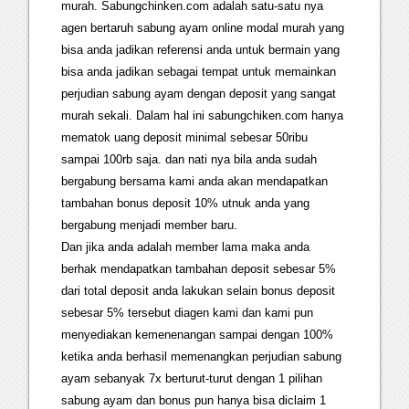
murah. Sabungchinken.com adalah satu-satu nya
agen bertaruh sabung ayam online modal murah yang
bisa anda jadikan referensi anda untuk bermain yang
bisa anda jadikan sebagai tempat untuk memainkan
perjudian sabung ayam dengan deposit yang sangat
murah sekali. Dalam hal ini sabungchiken.com hanya
mematok uang deposit minimal sebesar 50ribu
sampai 100rb saja. dan nati nya bila anda sudah
bergabung bersama kami anda akan mendapatkan
tambahan bonus deposit 10% utnuk anda yang
bergabung menjadi member baru.
Dan jika anda adalah member lama maka anda
berhak mendapatkan tambahan deposit sebesar 5%
dari total deposit anda lakukan selain bonus deposit
sebesar 5% tersebut diagen kami dan kami pun
menyediakan kemenenangan sampai dengan 100%
ketika anda berhasil memenangkan perjudian sabung
ayam sebanyak 7x berturut-turut dengan 1 pilihan
sabung ayam dan bonus pun hanya bisa diclaim 1