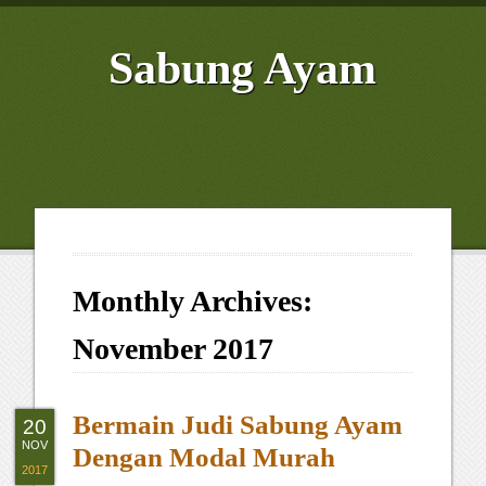
Sabung Ayam
Monthly Archives:
November 2017
Bermain Judi Sabung Ayam
20
NOV
Dengan Modal Murah
2017