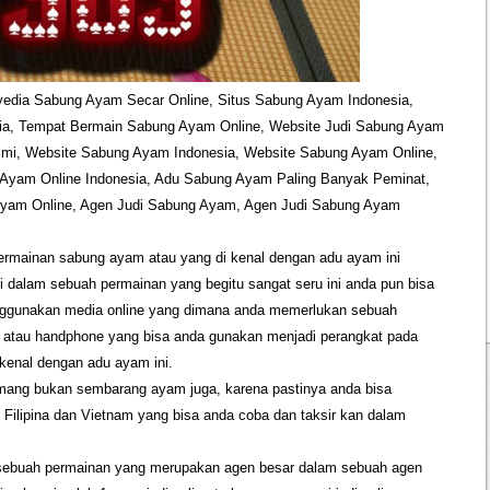
edia Sabung Ayam Secar Online, Situs Sabung Ayam Indonesia,
a, Tempat Bermain Sabung Ayam Online, Website Judi Sabung Ayam
smi, Website Sabung Ayam Indonesia, Website Sabung Ayam Online,
Ayam Online Indonesia, Adu Sabung Ayam Paling Banyak Peminat,
Ayam Online, Agen Judi Sabung Ayam, Agen Judi Sabung Ayam
ermainan sabung ayam atau yang di kenal dengan adu ayam ini
i dalam sebuah permainan yang begitu sangat seru ini anda pun bisa
gunakan media online yang dimana anda memerlukan sebuah
er atau handphone yang bisa anda gunakan menjadi perangkat pada
 kenal dengan adu ayam ini.
ang bukan sembarang ayam juga, karena pastinya anda bisa
 Filipina dan Vietnam yang bisa anda coba dan taksir kan dalam
 sebuah permainan yang merupakan agen besar dalam sebuah agen