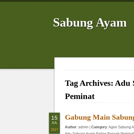
Sabung Ayam
Tag Archives:
Adu 
Peminat
Gabung Main Sabun
15
JUL
Author
:
admin
|
Category
:
Agen Sabung 
2017
Adu Sabung Ayam Paling Banyak Peminat