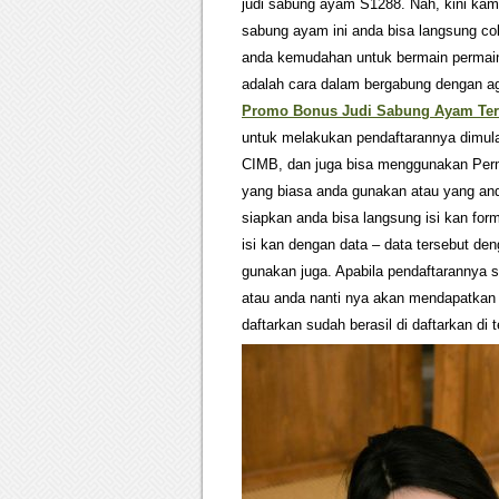
judi sabung ayam S1288. Nah, kini kami 
sabung ayam ini anda bisa langsung c
anda kemudahan untuk bermain permain
adalah cara dalam bergabung dengan a
Promo Bonus Judi Sabung Ayam Ter
untuk melakukan pendaftarannya dimul
CIMB, dan juga bisa menggunakan Perma
yang biasa anda gunakan atau yang anda
siapkan anda bisa langsung isi kan form
isi kan dengan data – data tersebut de
gunakan juga. Apabila pendaftarannya s
atau anda nanti nya akan mendapatkan 
daftarkan sudah berasil di daftarkan di