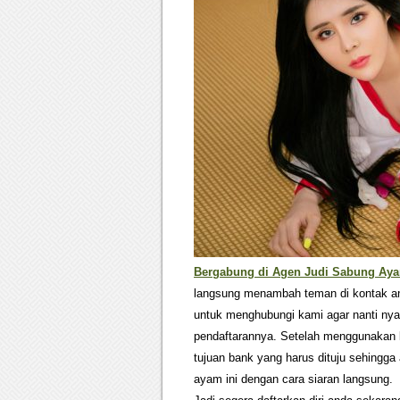
Bergabung di Agen Judi Sabung Ay
langsung menambah teman di kontak and
untuk menghubungi kami agar nanti nya 
pendaftarannya. Setelah menggunakan l
tujuan bank yang harus dituju sehingg
ayam ini dengan cara siaran langsung.