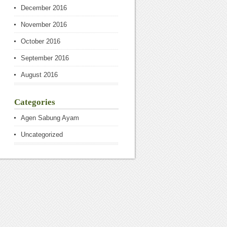
December 2016
November 2016
October 2016
September 2016
August 2016
Categories
Agen Sabung Ayam
Uncategorized