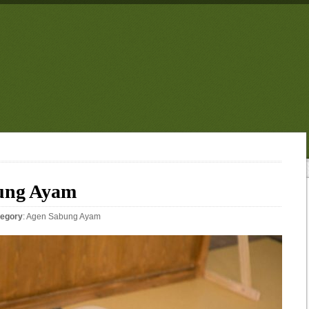
ung Ayam
egory
:
Agen Sabung Ayam