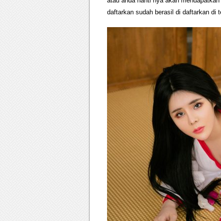
atau anda nanti nya akan mendapatkan 
daftarkan sudah berasil di daftarkan di