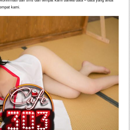
konfirmasi dari sms dari tempat kami bahwa data – data yang anda
 tempat kami.