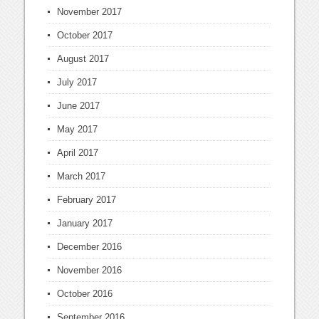
November 2017
October 2017
August 2017
July 2017
June 2017
May 2017
April 2017
March 2017
February 2017
January 2017
December 2016
November 2016
October 2016
September 2016