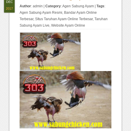
DEC
Author
:
admin
|
Category
:
Agen Sabung Ayam
|
Tags
:
2017
Agen Sabung Ayam Resmi
,
Bandar Ayam Online
Terbesar
,
SItus Taruhan Ayam Online Terbesar
,
Taruhan
Sabung Ayam Live
,
Website Ayam Online