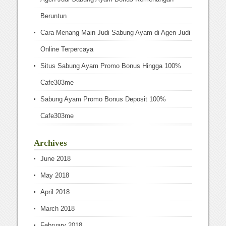
Beruntun
Cara Menang Main Judi Sabung Ayam di Agen Judi
Online Terpercaya
Situs Sabung Ayam Promo Bonus Hingga 100%
Cafe303me
Sabung Ayam Promo Bonus Deposit 100%
Cafe303me
Archives
June 2018
May 2018
April 2018
March 2018
February 2018