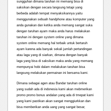
sungguhan dimana taruhan ini memang bisa di
saksikan dengan secara langsung tetapi yang
berbeda adalah tempat menyaksikannya yaitu
menggunakan sebuah handphone atau komputer yang
anda gunakan dan ketika anda memang sangat suka
dengan taruhan ayam maka anda harus melakukan
taruhan ini dengan system online yang dimana
system online memang hal terbaik untuk bertaruh
ayam karena ada banyak sekali jumlah pertandingan
atau laga yang di siarkan, dimana dengan banyak
laga yang bisa di saksikan maka anda yang memang
mempunyai hobi dalam melakukan taruhan bisa
langsung melakukan permainan ini bersama kami.
Dimana sebagai agen atau Bandar taruhan online
yang sudah ada di indonesia kami akan mebmerikan
promo promo bonus andalan yang ada di tmepat kami
yang kami pastikan akan sangat menggiurkkan dan
bisa memberikan anda uang yang sangat besar,