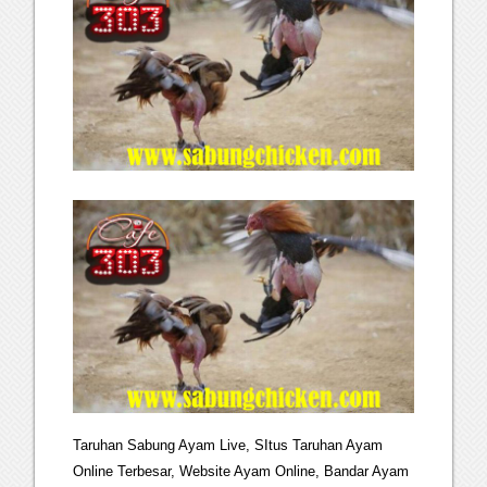
Taruhan Sabung Ayam Live, SItus Taruhan Ayam
Online Terbesar, Website Ayam Online, Bandar Ayam