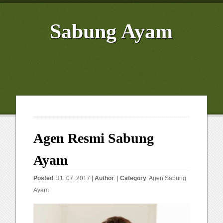
Sabung Ayam
Agen Resmi Sabung
Ayam
Posted
: 31. 07. 2017 |
Author
: |
Category
:
Agen Sabung
Ayam