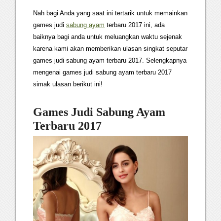
Nah bagi Anda yang saat ini tertarik untuk memainkan
games judi
sabung ayam
terbaru 2017 ini, ada
baiknya bagi anda untuk meluangkan waktu sejenak
karena kami akan memberikan ulasan singkat seputar
games judi sabung ayam terbaru 2017. Selengkapnya
mengenai games judi sabung ayam terbaru 2017
simak ulasan berikut ini!
Games Judi Sabung Ayam
Terbaru 2017