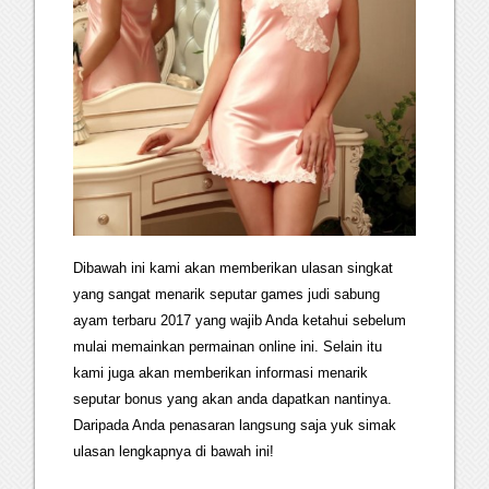
Dibawah ini kami akan memberikan ulasan singkat
yang sangat menarik seputar games judi sabung
ayam terbaru 2017 yang wajib Anda ketahui sebelum
mulai memainkan permainan online ini. Selain itu
kami juga akan memberikan informasi menarik
seputar bonus yang akan anda dapatkan nantinya.
Daripada Anda penasaran langsung saja yuk simak
ulasan lengkapnya di bawah ini!