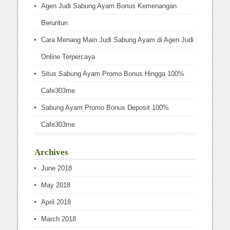
Agen Judi Sabung Ayam Bonus Kemenangan
Beruntun
Cara Menang Main Judi Sabung Ayam di Agen Judi
Online Terpercaya
Situs Sabung Ayam Promo Bonus Hingga 100%
Cafe303me
Sabung Ayam Promo Bonus Deposit 100%
Cafe303me
Archives
June 2018
May 2018
April 2018
March 2018