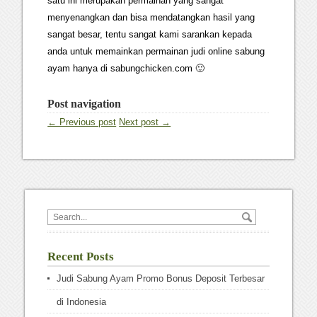
satu ini merupakan permainan yang sangat
menyenangkan dan bisa mendatangkan hasil yang
sangat besar, tentu sangat kami sarankan kepada
anda untuk memainkan permainan judi online sabung
ayam hanya di sabungchicken.com 🙂
Post navigation
← Previous post
Next post →
Recent Posts
Judi Sabung Ayam Promo Bonus Deposit Terbesar
di Indonesia