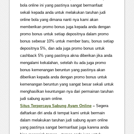
bola online ini yang pastinya sangat bermanfaat
sekali kepada anda untuk melakukan taruhan judi
online bola yang dimana nanti nya kami akan
memberikan promo bonus juga kepada anda dengan
promo bonus untuk setiap depositnya dalam promo
bonus sebesar 10% untuk member baru, bonus setiap
depositnya 5%, dan ada juga promo bonus untuk
cashback 5% yang pastinya akna diberikan jika anda
mengalami kekalahan, setelah itu ada juga promo
bonus kemenangan beruntun yang pastinya akan
diberikan kepada anda dengan promo bonus untuk
kemenangan beruntun yang sangat besar sekali untuk
menghasilkan keuntungan nya dari permainan taruhan
judi sabung ayam online.
Situs Terpercaya Sabung Ayam Online
–
Segera
daftarkan diri anda di tempat kami untuk bermain
dalam melakukan taruhan judi sabung ayam online
yang pastinya sangat bermanfaat juga karena anda