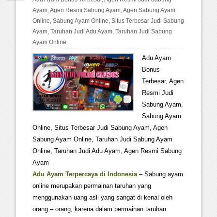
Ayam
,
Agen Resmi Sabung Ayam
,
Agen Sabung Ayam
Online
,
Sabung Ayam Online
,
Situs Terbesar Judi Sabung
Ayam
,
Taruhan Judi Adu Ayam
,
Taruhan Judi Sabung
Ayam Online
Adu Ayam
Bonus
Terbesar, Agen
Resmi Judi
Sabung Ayam,
Sabung Ayam
Online, Situs Terbesar Judi Sabung Ayam, Agen
Sabung Ayam Online, Taruhan Judi Sabung Ayam
Online, Taruhan Judi Adu Ayam, Agen Resmi Sabung
Ayam
Adu Ayam Terpercaya di Indonesia
– Sabung ayam
online merupakan permainan taruhan yang
menggunakan uang asli yang sangat di kenal oleh
orang – orang, karena dalam permainan taruhan