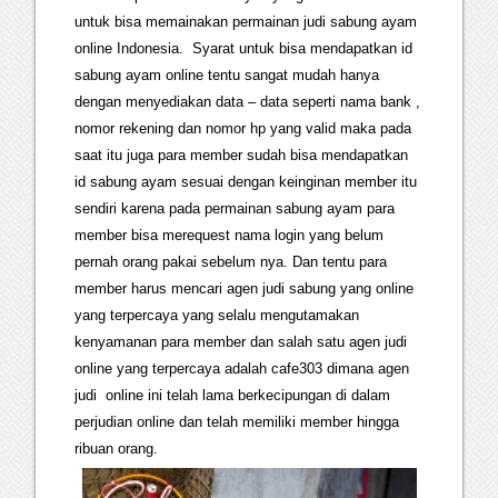
untuk bisa memainakan permainan judi sabung ayam
online Indonesia. Syarat untuk bisa mendapatkan id
sabung ayam online tentu sangat mudah hanya
dengan menyediakan data – data seperti nama bank ,
nomor rekening dan nomor hp yang valid maka pada
saat itu juga para member sudah bisa mendapatkan
id sabung ayam sesuai dengan keinginan member itu
sendiri karena pada permainan sabung ayam para
member bisa merequest nama login yang belum
pernah orang pakai sebelum nya. Dan tentu para
member harus mencari agen judi sabung yang online
yang terpercaya yang selalu mengutamakan
kenyamanan para member dan salah satu agen judi
online yang terpercaya adalah cafe303 dimana agen
judi online ini telah lama berkecipungan di dalam
perjudian online dan telah memiliki member hingga
ribuan orang.