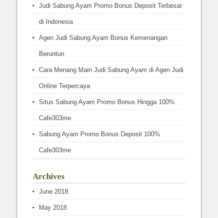
Judi Sabung Ayam Promo Bonus Deposit Terbesar
di Indonesia
Agen Judi Sabung Ayam Bonus Kemenangan
Beruntun
Cara Menang Main Judi Sabung Ayam di Agen Judi
Online Terpercaya
Situs Sabung Ayam Promo Bonus Hingga 100%
Cafe303me
Sabung Ayam Promo Bonus Deposit 100%
Cafe303me
Archives
June 2018
May 2018