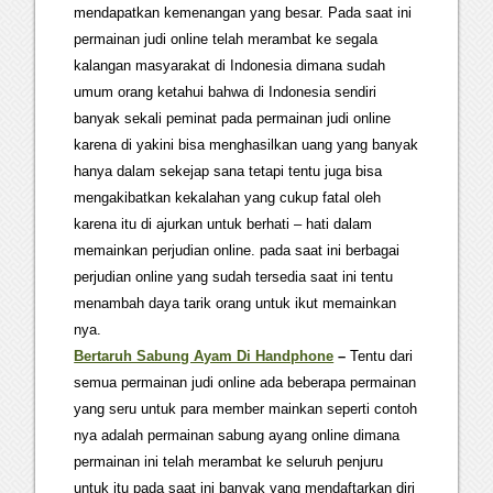
mendapatkan kemenangan yang besar. Pada saat ini
permainan judi online telah merambat ke segala
kalangan masyarakat di Indonesia dimana sudah
umum orang ketahui bahwa di Indonesia sendiri
banyak sekali peminat pada permainan judi online
karena di yakini bisa menghasilkan uang yang banyak
hanya dalam sekejap sana tetapi tentu juga bisa
mengakibatkan kekalahan yang cukup fatal oleh
karena itu di ajurkan untuk berhati – hati dalam
memainkan perjudian online. pada saat ini berbagai
perjudian online yang sudah tersedia saat ini tentu
menambah daya tarik orang untuk ikut memainkan
nya.
Bertaruh Sabung Ayam Di Handphone
–
Tentu dari
semua permainan judi online ada beberapa permainan
yang seru untuk para member mainkan seperti contoh
nya adalah permainan sabung ayang online dimana
permainan ini telah merambat ke seluruh penjuru
untuk itu pada saat ini banyak yang mendaftarkan diri