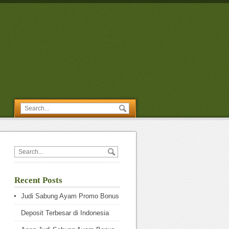
Recent Posts
Judi Sabung Ayam Promo Bonus
Deposit Terbesar di Indonesia