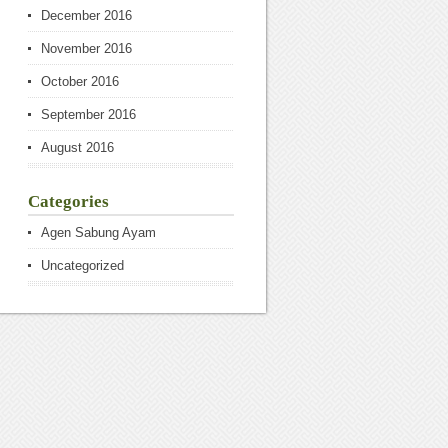
December 2016
November 2016
October 2016
September 2016
August 2016
Categories
Agen Sabung Ayam
Uncategorized