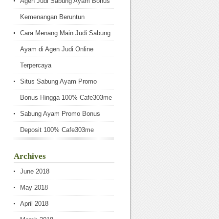
Agen Judi Sabung Ayam Bonus
Kemenangan Beruntun
Cara Menang Main Judi Sabung
Ayam di Agen Judi Online
Terpercaya
Situs Sabung Ayam Promo
Bonus Hingga 100% Cafe303me
Sabung Ayam Promo Bonus
Deposit 100% Cafe303me
Archives
June 2018
May 2018
April 2018