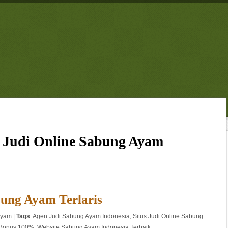
s Judi Online Sabung Ayam
bung Ayam Terlaris
Ayam
|
Tags
:
Agen Judi Sabung Ayam Indonesia
,
Situs Judi Online Sabung
 Bonus 100%
,
Website Sabung Ayam Indonesia Terbaik