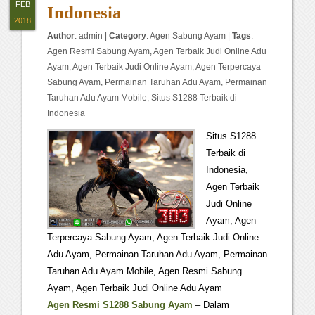
FEB
Indonesia
2018
Author
:
admin
|
Category
:
Agen Sabung Ayam
|
Tags
:
Agen Resmi Sabung Ayam
,
Agen Terbaik Judi Online Adu
Ayam
,
Agen Terbaik Judi Online Ayam
,
Agen Terpercaya
Sabung Ayam
,
Permainan Taruhan Adu Ayam
,
Permainan
Taruhan Adu Ayam Mobile
,
Situs S1288 Terbaik di
Indonesia
Situs S1288
Terbaik di
Indonesia,
Agen Terbaik
Judi Online
Ayam, Agen
Terpercaya Sabung Ayam, Agen Terbaik Judi Online
Adu Ayam, Permainan Taruhan Adu Ayam, Permainan
Taruhan Adu Ayam Mobile, Agen Resmi Sabung
Ayam, Agen Terbaik Judi Online Adu Ayam
Agen Resmi S1288 Sabung Ayam
– Dalam