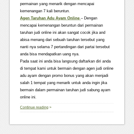
permainan yang menarik dengan mencapai
kemenangan 7 kali beruntun.
Agen Taruhan Adu Ayam Online
– Dengan
mencapai kemenangan beruntun dari permainan
taruhan judi online ini akan sangat cocok jika and
abisa menang dari sebuah taruhan tersebut yang
nanti nya selama 7 pertandingan dari partai tersebut
anda bisa mendapatkan uang nya.
Pada saat ini anda bisa langsung daftarkan diri anda
di tempat kami untuk bermain dengan agen judi online
adu ayam dengan promo bonus yang akan menjadi
salah 1 tempat yang menarik untuk anda ingin jika
bermain dalam permainan taruhan judi sabung ayam
online ini.
Continue reading
>