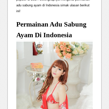
adu sabung ayam di Indonesia simak ulasan berikut
ini!
Permainan Adu Sabung
Ayam Di Indonesia