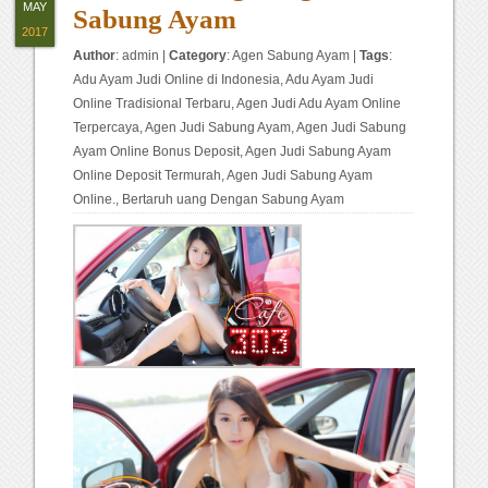
MAY
Sabung Ayam
2017
Author
:
admin
|
Category
:
Agen Sabung Ayam
|
Tags
:
Adu Ayam Judi Online di Indonesia
,
Adu Ayam Judi
Online Tradisional Terbaru
,
Agen Judi Adu Ayam Online
Terpercaya
,
Agen Judi Sabung Ayam
,
Agen Judi Sabung
Ayam Online Bonus Deposit
,
Agen Judi Sabung Ayam
Online Deposit Termurah
,
Agen Judi Sabung Ayam
Online.
,
Bertaruh uang Dengan Sabung Ayam