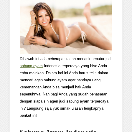
Dibawah ini ada beberapa ulasan menarik seputar judi
sabung ayam
Indonesia terpercaya yang bisa Anda
coba mainkan. Dalam hal ini Anda harus teliti dalam
mencari agen sabung ayam agar nantinya uang
kemenangan Anda bisa menjadi hak Anda
sepenuhnya. Nah bagi Anda yang sudah penasaran
dengan siapa sih agen judi sabung ayam terpercaya
ini? Langsung saja yuk simak ulasan lengkapnya
berikut ini!