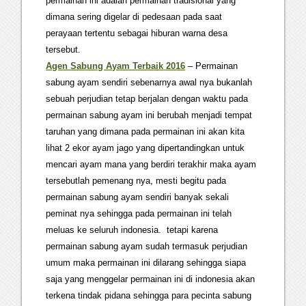
permainan ini adalah permainan tradisional yang
dimana sering digelar di pedesaan pada saat
perayaan tertentu sebagai hiburan warna desa
tersebut.
Agen Sabung Ayam Terbaik 2016
– Permainan
sabung ayam sendiri sebenarnya awal nya bukanlah
sebuah perjudian tetap berjalan dengan waktu pada
permainan sabung ayam ini berubah menjadi tempat
taruhan yang dimana pada permainan ini akan kita
lihat 2 ekor ayam jago yang dipertandingkan untuk
mencari ayam mana yang berdiri terakhir maka ayam
tersebutlah pemenang nya, mesti begitu pada
permainan sabung ayam sendiri banyak sekali
peminat nya sehingga pada permainan ini telah
meluas ke seluruh indonesia. tetapi karena
permainan sabung ayam sudah termasuk perjudian
umum maka permainan ini dilarang sehingga siapa
saja yang menggelar permainan ini di indonesia akan
terkena tindak pidana sehingga para pecinta sabung