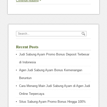
Continue reading
>
Recent Posts
Judi Sabung Ayam Promo Bonus Deposit Terbesar
di Indonesia
Agen Judi Sabung Ayam Bonus Kemenangan
Beruntun
Cara Menang Main Judi Sabung Ayam di Agen Judi
Online Terpercaya
Situs Sabung Ayam Promo Bonus Hingga 100%