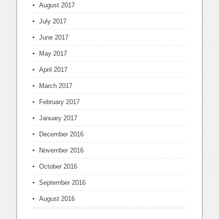
August 2017
July 2017
June 2017
May 2017
April 2017
March 2017
February 2017
January 2017
December 2016
November 2016
October 2016
September 2016
August 2016