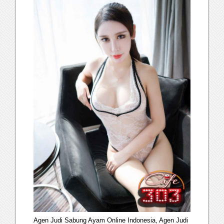
Agen Judi Sabung Ayam Online Indonesia, Agen Judi