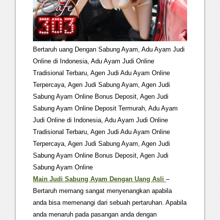
Bertaruh uang Dengan Sabung Ayam, Adu Ayam Judi
Online di Indonesia, Adu Ayam Judi Online
Tradisional Terbaru, Agen Judi Adu Ayam Online
Terpercaya, Agen Judi Sabung Ayam, Agen Judi
Sabung Ayam Online Bonus Deposit, Agen Judi
Sabung Ayam Online Deposit Termurah, Adu Ayam
Judi Online di Indonesia, Adu Ayam Judi Online
Tradisional Terbaru, Agen Judi Adu Ayam Online
Terpercaya, Agen Judi Sabung Ayam, Agen Judi
Sabung Ayam Online Bonus Deposit, Agen Judi
Sabung Ayam Online
Main Judi Sabung Ayam Dengan Uang Asli
–
Bertaruh memang sangat menyenangkan apabila
anda bisa memenangi dari sebuah pertaruhan. Apabila
anda menaruh pada pasangan anda dengan