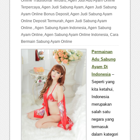
Online Tradisional Terbaru
,
Agen Judi Adu Ayam Online
Terpercaya
,
Agen Judi Sabung Ayam
,
Agen Judi Sabung
Ayam Online Bonus Deposit
,
Agen Judi Sabung Ayam
Online Deposit Termurah
,
Agen Judi Sabung Ayam
Online.
,
Agen Sabung Ayam Indonesia
,
Agen Sabung
Ayam Online
,
Agen Sabung Ayam Online Indonesia
,
Cara
Bermain Sabung Ayam Online
Permainan
Adu Sabung
Ayam Di
Indonesia
–
Seperti yang
kita ketahui,
Indonesia
merupakan
salah satu
negara yang
termasuk
dalam kategori