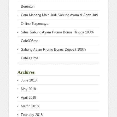
Beruntun
Cara Menang Main Judi Sabung Ayam di Agen Judi
Online Terpercaya
Situs Sabung Ayam Promo Bonus Hingga 100%
Cafe303me
Sabung Ayam Promo Bonus Deposit 100%
Cafe303me
Archives
June 2018
May 2018
April 2018
March 2018
February 2018