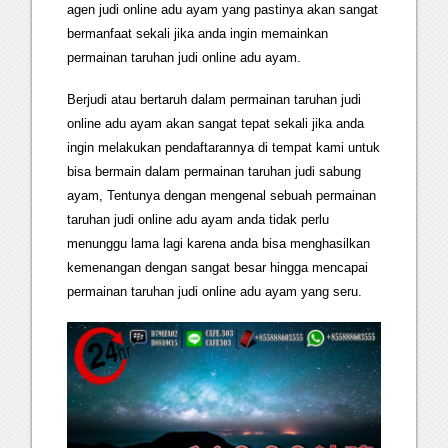
agen judi online adu ayam yang pastinya akan sangat
bermanfaat sekali jika anda ingin memainkan
permainan taruhan judi online adu ayam.
Berjudi atau bertaruh dalam permainan taruhan judi
online adu ayam akan sangat tepat sekali jika anda
ingin melakukan pendaftarannya di tempat kami untuk
bisa bermain dalam permainan taruhan judi sabung
ayam, Tentunya dengan mengenal sebuah permainan
taruhan judi online adu ayam anda tidak perlu
menunggu lama lagi karena anda bisa menghasilkan
kemenangan dengan sangat besar hingga mencapai
permainan taruhan judi online adu ayam yang seru.