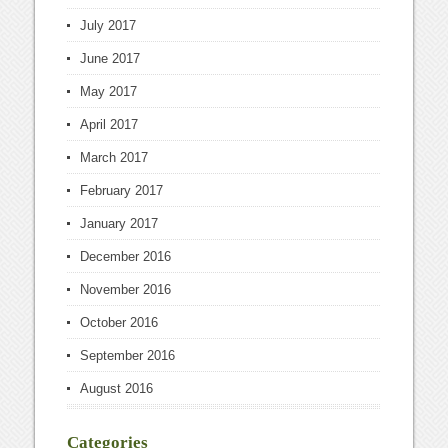
July 2017
June 2017
May 2017
April 2017
March 2017
February 2017
January 2017
December 2016
November 2016
October 2016
September 2016
August 2016
Categories