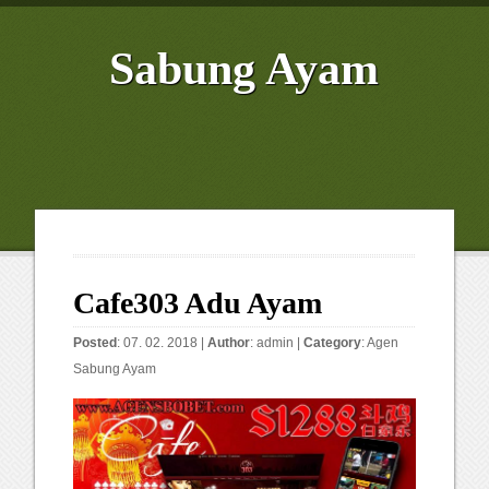
Sabung Ayam
Cafe303 Adu Ayam
Posted
: 07. 02. 2018 |
Author
:
admin
|
Category
:
Agen
Sabung Ayam