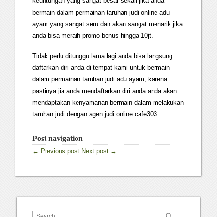
keuntungan yang sangat besar sekali jika anda
bermain dalam permainan taruhan judi online adu
ayam yang sangat seru dan akan sangat menarik jika
anda bisa meraih promo bonus hingga 10jt.
Tidak perlu ditunggu lama lagi anda bisa langsung
daftarkan diri anda di tempat kami untuk bermain
dalam permainan taruhan judi adu ayam, karena
pastinya jia anda mendaftarkan diri anda anda akan
mendaptakan kenyamanan bermain dalam melakukan
taruhan judi dengan agen judi online cafe303.
Post navigation
← Previous post
Next post →