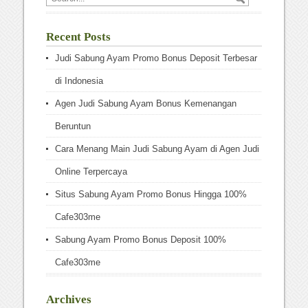
Recent Posts
Judi Sabung Ayam Promo Bonus Deposit Terbesar
di Indonesia
Agen Judi Sabung Ayam Bonus Kemenangan
Beruntun
Cara Menang Main Judi Sabung Ayam di Agen Judi
Online Terpercaya
Situs Sabung Ayam Promo Bonus Hingga 100%
Cafe303me
Sabung Ayam Promo Bonus Deposit 100%
Cafe303me
Archives