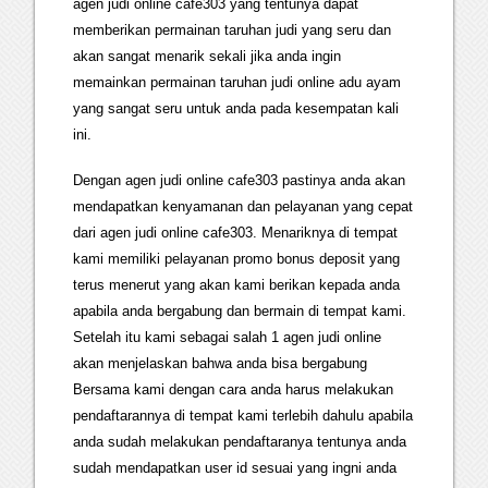
agen judi online cafe303 yang tentunya dapat
memberikan permainan taruhan judi yang seru dan
akan sangat menarik sekali jika anda ingin
memainkan permainan taruhan judi online adu ayam
yang sangat seru untuk anda pada kesempatan kali
ini.
Dengan agen judi online cafe303 pastinya anda akan
mendapatkan kenyamanan dan pelayanan yang cepat
dari agen judi online cafe303. Menariknya di tempat
kami memiliki pelayanan promo bonus deposit yang
terus menerut yang akan kami berikan kepada anda
apabila anda bergabung dan bermain di tempat kami.
Setelah itu kami sebagai salah 1 agen judi online
akan menjelaskan bahwa anda bisa bergabung
Bersama kami dengan cara anda harus melakukan
pendaftarannya di tempat kami terlebih dahulu apabila
anda sudah melakukan pendaftaranya tentunya anda
sudah mendapatkan user id sesuai yang ingni anda