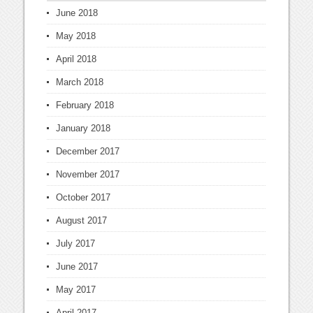
June 2018
May 2018
April 2018
March 2018
February 2018
January 2018
December 2017
November 2017
October 2017
August 2017
July 2017
June 2017
May 2017
April 2017