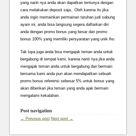
yang nanti nya anda akan dapatkan tentunya dengan
cara melakukan deposit saja,. Oleh karena itu jika
anda ingin memainkan permainan taruhan judi sabung
ayam ini, anda bisa langsung segera daftarkan diri
anda dengan promo bonus yang besar dan promo
bonus 100% yang memiliki persyaratan yang unik lho.
Tak lupa juga anda bisa mengajak teman anda untuk
bergabung di tempat kami, karena nanti nya jika anda
mengajak teman anda untuk bergabung dan bermain
bersama kami anda pun akan mendapatkan sebuah
promo bonus referensi sebesar 5% untuk bonus yang
akan diberikan jika teman yang anda ajak bermain
mengalami kekalahan.
Post navigation
← Previous post
Next post →