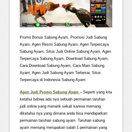
Promo Bonus Sabung Ayam, Promosi Judi Sabung
Ayam, Agen Resmi Sabung Ayam, Agen Terpercaya
Sabung Ayam, Situs Judi Online Sabung Ayam, Agen
Terpercaya Sabung Ayam, Download Sabung Ayam,
Cara Download Sabung Ayam, Cara Main Sabung
Ayam, Agen Judi Sabung Ayam Terbesar, Situs
Terpercaya di Indonesia Sabung Ayam
Agen Judi Promo Sabung Ayam
– Seperti yang kita
ketahui bahwa ada nya sebuah permainan taruhan
judi online yang menarik sekali karena memang
diketahui nya yang dimana anda bisa mendapatkan
permainan taruhan sabung ayam. Taruhan sabung
ayam memang merupakan salah 1 permainan yang