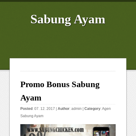
Sabung Ayam
Promo Bonus Sabung
Ayam
Posted
: 07. 12. 2017 |
Author
:
admin
|
Category
:
Agen
Sabung Ayam