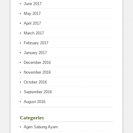
June 2017
May 2017
April 2017
March 2017
February 2017
January 2017
December 2016
November 2016
October 2016
September 2016
August 2016
Categories
Agen Sabung Ayam