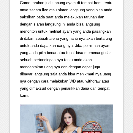
Game taruhan judi sabung ayam di tempat kami tentu
nnya secara live atau siaran langsung yang bisa anda
saksikan pada saat anda melakukan taruhan dan
dengan siaran langsung ini anda bisa langsung
menonton untuk melihat ayam yang anda pasangkan
di dalam sebuah arena yang nanti nya akan bertarung
untuk anda dapatkan uang nya. Jika pemilihan ayam
yang anda pilih benar atau tepat bisa memenangi dari
sebuah pertandingan nya tentu anda akan
mendaptakan uang nya dan dengan cepat juga
dibayar langsung saja anda bisa menikmati nya uang
nya dengan cara melakukan WD atau withdraw atau
yang dimaksud dengan penarikkan dana dari tempat
kami.