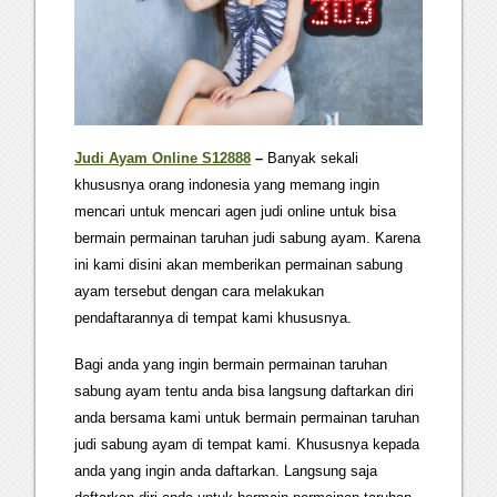
Judi Ayam Online S12888
–
Banyak sekali
khususnya orang indonesia yang memang ingin
mencari untuk mencari agen judi online untuk bisa
bermain permainan taruhan judi sabung ayam. Karena
ini kami disini akan memberikan permainan sabung
ayam tersebut dengan cara melakukan
pendaftarannya di tempat kami khususnya.
Bagi anda yang ingin bermain permainan taruhan
sabung ayam tentu anda bisa langsung daftarkan diri
anda bersama kami untuk bermain permainan taruhan
judi sabung ayam di tempat kami. Khususnya kepada
anda yang ingin anda daftarkan. Langsung saja