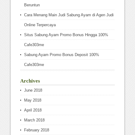
Beruntun
Cara Menang Main Judi Sabung Ayam di Agen Judi
Online Terpercaya
Situs Sabung Ayam Promo Bonus Hingga 100%
Cafe303me
Sabung Ayam Promo Bonus Deposit 100%
Cafe303me
Archives
June 2018
May 2018
April 2018
March 2018
February 2018