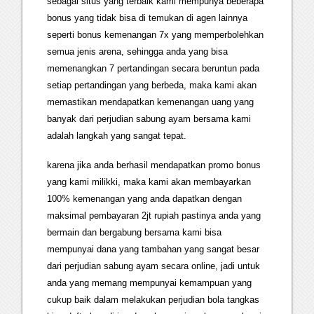
sebagai situs yang terbaik kami mempunya beberapa
bonus yang tidak bisa di temukan di agen lainnya
seperti bonus kemenangan 7x yang memperbolehkan
semua jenis arena, sehingga anda yang bisa
memenangkan 7 pertandingan secara beruntun pada
setiap pertandingan yang berbeda, maka kami akan
memastikan mendapatkan kemenangan uang yang
banyak dari perjudian sabung ayam bersama kami
adalah langkah yang sangat tepat.
karena jika anda berhasil mendapatkan promo bonus
yang kami milikki, maka kami akan membayarkan
100% kemenangan yang anda dapatkan dengan
maksimal pembayaran 2jt rupiah pastinya anda yang
bermain dan bergabung bersama kami bisa
mempunyai dana yang tambahan yang sangat besar
dari perjudian sabung ayam secara online, jadi untuk
anda yang memang mempunyai kemampuan yang
cukup baik dalam melakukan perjudian bola tangkas