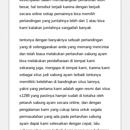
besar, hal tersebut terjadi karena dengan berjudi
secara online setiap pemainnya bisa memilih
pertandingan yang jumlahnya lebih dari 1 atau bisa
kami katakan jumlahnya sangatlah banyak.
tentunya dengan banyaknya sebuah pertandingan
yang di selenggarakan anda yang memang mencintai
dan telah biasa melakukan pertaruhan sabung ayam
bisa melakukan pendaftaraan di tempat kami
sekarang juga, mengapa di tempat kami, karena kami
sebagai situs judi sabung ayam terbaik tentunya
memilikki kelebihan di bandingkan situs lainnya,
yakni yang pertama kami adalah agen resmi dari situs
s1288 yang pastinya hampir sudah di ketahui oleh
petaruh sabung ayam secara online, dan dengan
pengalaman kami yang cukup lama untuk segala
permasalahan yang ada pada pertaruhan sabung
ayam dapat kami selesaikan dengan cepat, lalu