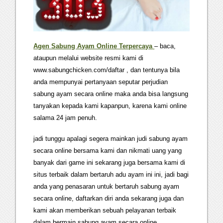
Agen Sabung Ayam Online Terpercaya
– baca,
ataupun melalui website resmi kami di
www.sabungchicken.com/daftar , dan tentunya bila
anda mempunyai pertanyaan seputar perjudian
sabung ayam secara online maka anda bisa langsung
tanyakan kepada kami kapanpun, karena kami online
salama 24 jam penuh.
jadi tunggu apalagi segera mainkan judi sabung ayam
secara online bersama kami dan nikmati uang yang
banyak dari game ini sekarang juga bersama kami di
situs terbaik dalam bertaruh adu ayam ini ini, jadi bagi
anda yang penasaran untuk bertaruh sabung ayam
secara online, daftarkan diri anda sekarang juga dan
kami akan memberikan sebuah pelayanan terbaik
dalam bermain sabung ayam secara online