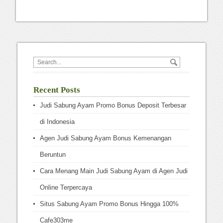
Recent Posts
Judi Sabung Ayam Promo Bonus Deposit Terbesar
di Indonesia
Agen Judi Sabung Ayam Bonus Kemenangan
Beruntun
Cara Menang Main Judi Sabung Ayam di Agen Judi
Online Terpercaya
Situs Sabung Ayam Promo Bonus Hingga 100%
Cafe303me