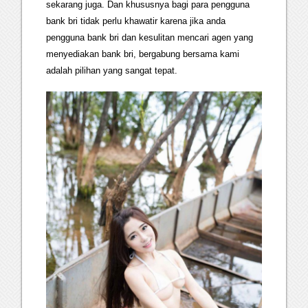
sekarang juga. Dan khususnya bagi para pengguna
bank bri tidak perlu khawatir karena jika anda
pengguna bank bri dan kesulitan mencari agen yang
menyediakan bank bri, bergabung bersama kami
adalah pilihan yang sangat tepat.