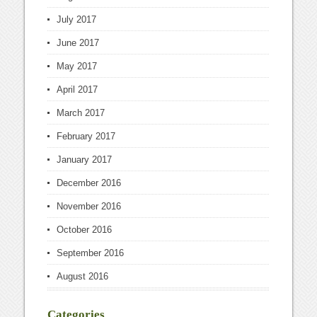
July 2017
June 2017
May 2017
April 2017
March 2017
February 2017
January 2017
December 2016
November 2016
October 2016
September 2016
August 2016
Categories