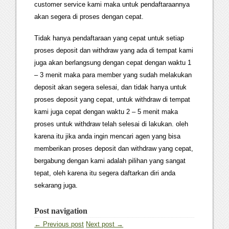
customer service kami maka untuk pendaftaraannya
akan segera di proses dengan cepat.
Tidak hanya pendaftaraan yang cepat untuk setiap
proses deposit dan withdraw yang ada di tempat kami
juga akan berlangsung dengan cepat dengan waktu 1
– 3 menit maka para member yang sudah melakukan
deposit akan segera selesai, dan tidak hanya untuk
proses deposit yang cepat, untuk withdraw di tempat
kami juga cepat dengan waktu 2 – 5 menit maka
proses untuk withdraw telah selesai di lakukan. oleh
karena itu jika anda ingin mencari agen yang bisa
memberikan proses deposit dan withdraw yang cepat,
bergabung dengan kami adalah pilihan yang sangat
tepat, oleh karena itu segera daftarkan diri anda
sekarang juga.
Post navigation
← Previous post
Next post →