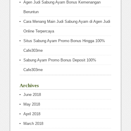
Agen Judi Sabung Ayam Bonus Kemenangan
Beruntun
Cara Menang Main Judi Sabung Ayam di Agen Judi
Online Terpercaya
Situs Sabung Ayam Promo Bonus Hingga 100%
Cafe303me
Sabung Ayam Promo Bonus Deposit 100%
Cafe303me
Archives
June 2018
May 2018
April 2018
March 2018