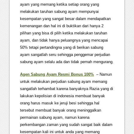
ayam yang memang ketika setiap orang yang
melakukan taruhan sabung ayam mempunyai
kesempatan yang sangat besar dalam mendapatkan
kemenangan dan hal ini di buktikan dari hanya 2
pilihan yang bisa di pilih ketika melakukan taruhan
ayam, dan tidak hanya peluangnya yang mencapai
50% tetapi pertandingna yang di berikan sabung
ayam sangatlah seru sehingga penggemar perjudian
sabung ayam selalu ada dan tidak pernah mengurang.
Agen Sabung Ayam Resmi Bonus 100%
– Namun
untuk melakukan perjudian sabung ayam memang
sangatlah terhambat karena banyaknya Razia yang di
lakukan kepolisian di indonesia membuat banyak
orang harus masuk ke jeruji besi sehingga hal
tersebut membuat banyak orang meninggalkan
permainan sabung ayam, namun karena
perkembangan zaman yang sudah sangat baik dalam
kesempatan kali ini untuk anda yang memang