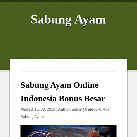
Sabung Ayam
Sabung Ayam Online
Indonesia Bonus Besar
Posted
: 15. 03. 2018 |
Author
:
admin
|
Category
:
Agen
Sabung Ayam