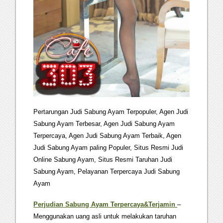
Pertarungan Judi Sabung Ayam Terpopuler, Agen Judi
Sabung Ayam Terbesar, Agen Judi Sabung Ayam
Terpercaya, Agen Judi Sabung Ayam Terbaik, Agen
Judi Sabung Ayam paling Populer, Situs Resmi Judi
Online Sabung Ayam, Situs Resmi Taruhan Judi
Sabung Ayam, Pelayanan Terpercaya Judi Sabung
Ayam
Perjudian Sabung Ayam Terpercaya&Terjamin
–
Menggunakan uang asli untuk melakukan taruhan