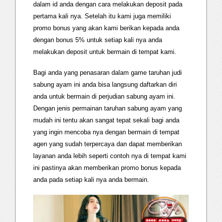
dalam id anda dengan cara melakukan deposit pada
pertama kali nya. Setelah itu kami juga memiliki
promo bonus yang akan kami berikan kepada anda
dengan bonus 5% untuk setiap kali nya anda
melakukan deposit untuk bermain di tempat kami.
Bagi anda yang penasaran dalam game taruhan judi
sabung ayam ini anda bisa langsung daftarkan diri
anda untuk bermain di perjudian sabung ayam ini.
Dengan jenis permainan taruhan sabung ayam yang
mudah ini tentu akan sangat tepat sekali bagi anda
yang ingin mencoba nya dengan bermain di tempat
agen yang sudah terpercaya dan dapat memberikan
layanan anda lebih seperti contoh nya di tempat kami
ini pastinya akan memberikan promo bonus kepada
anda pada setiap kali nya anda bermain.