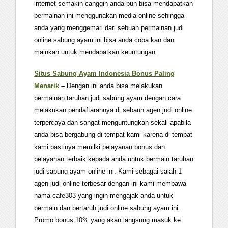
internet semakin canggih anda pun bisa mendapatkan
permainan ini menggunakan media online sehingga
anda yang menggemari dari sebuah permainan judi
online sabung ayam ini bisa anda coba kan dan
mainkan untuk mendapatkan keuntungan.
Situs Sabung Ayam Indonesia Bonus Paling
Menarik
–
Dengan ini anda bisa melakukan
permainan taruhan judi sabung ayam dengan cara
melakukan pendaftarannya di sebauh agen judi online
terpercaya dan sangat menguntungkan sekali apabila
anda bisa bergabung di tempat kami karena di tempat
kami pastinya memilki pelayanan bonus dan
pelayanan terbaik kepada anda untuk bermain taruhan
judi sabung ayam online ini. Kami sebagai salah 1
agen judi online terbesar dengan ini kami membawa
nama cafe303 yang ingin mengajak anda untuk
bermain dan bertaruh judi online sabung ayam ini.
Promo bonus 10% yang akan langsung masuk ke