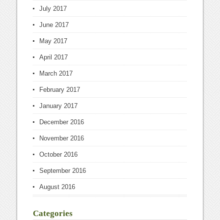
July 2017
June 2017
May 2017
April 2017
March 2017
February 2017
January 2017
December 2016
November 2016
October 2016
September 2016
August 2016
Categories