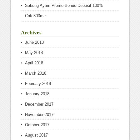
Sabung Ayam Promo Bonus Deposit 100%
Cafe303me
Archives
June 2018
May 2018
April 2018
March 2018
February 2018
January 2018
December 2017
November 2017
October 2017
August 2017