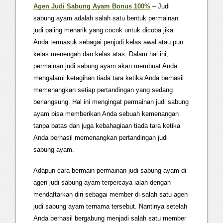
Agen Judi Sabung Ayam Bonus 100%
– Judi
sabung ayam adalah salah satu bentuk permainan
judi paling menarik yang cocok untuk dicoba jika
Anda termasuk sebagai penjudi kelas awal atau pun
kelas menengah dan kelas atas. Dalam hal ini,
permainan judi sabung ayam akan membuat Anda
mengalami ketagihan tiada tara ketika Anda berhasil
memenangkan setiap pertandingan yang sedang
berlangsung. Hal ini mengingat permainan judi sabung
ayam bisa memberikan Anda sebuah kemenangan
tanpa batas dan juga kebahagiaan tiada tara ketika
Anda berhasil memenangkan pertandingan judi
sabung ayam.
Adapun cara bermain permainan judi sabung ayam di
agen judi sabung ayam terpercaya ialah dengan
mendaftarkan diri sebagai member di salah satu agen
judi sabung ayam ternama tersebut. Nantinya setelah
Anda berhasil bergabung menjadi salah satu member