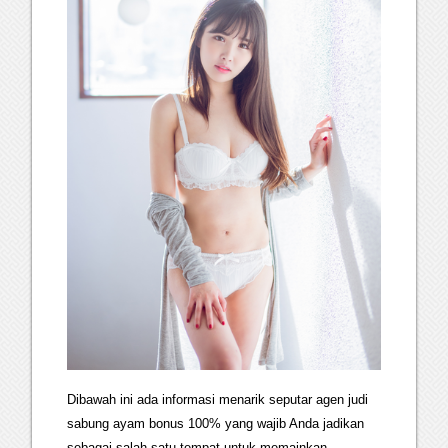
Dibawah ini ada informasi menarik seputar agen judi
sabung ayam bonus 100% yang wajib Anda jadikan
sebagai salah satu tempat untuk memainkan