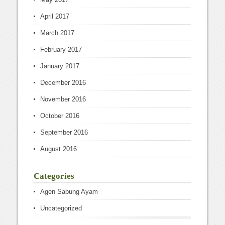
April 2017
March 2017
February 2017
January 2017
December 2016
November 2016
October 2016
September 2016
August 2016
Categories
Agen Sabung Ayam
Uncategorized