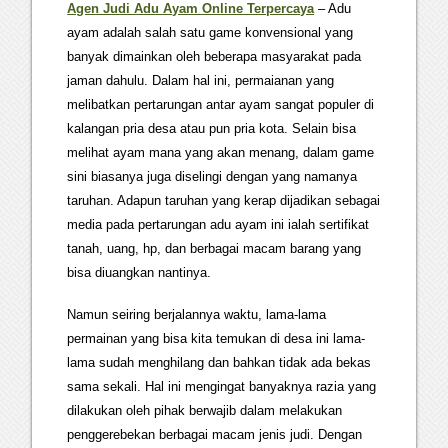
Agen Judi Adu Ayam Online Terpercaya
– Adu
ayam adalah salah satu game konvensional yang
banyak dimainkan oleh beberapa masyarakat pada
jaman dahulu. Dalam hal ini, permaianan yang
melibatkan pertarungan antar ayam sangat populer di
kalangan pria desa atau pun pria kota. Selain bisa
melihat ayam mana yang akan menang, dalam game
sini biasanya juga diselingi dengan yang namanya
taruhan. Adapun taruhan yang kerap dijadikan sebagai
media pada pertarungan adu ayam ini ialah sertifikat
tanah, uang, hp, dan berbagai macam barang yang
bisa diuangkan nantinya.
Namun seiring berjalannya waktu, lama-lama
permainan yang bisa kita temukan di desa ini lama-
lama sudah menghilang dan bahkan tidak ada bekas
sama sekali. Hal ini mengingat banyaknya razia yang
dilakukan oleh pihak berwajib dalam melakukan
penggerebekan berbagai macam jenis judi. Dengan