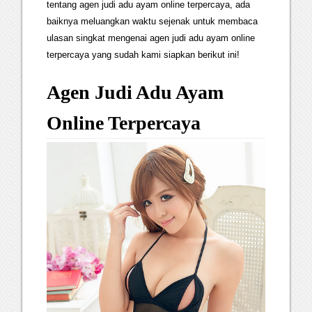
tentang agen judi adu ayam online terpercaya, ada
baiknya meluangkan waktu sejenak untuk membaca
ulasan singkat mengenai agen judi adu ayam online
terpercaya yang sudah kami siapkan berikut ini!
Agen Judi Adu Ayam
Online Terpercaya