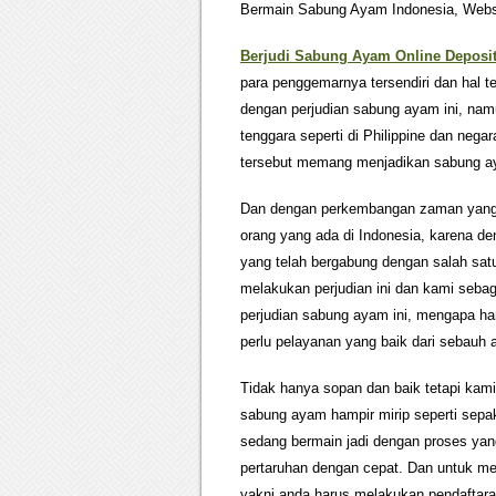
Bermain Sabung Ayam Indonesia, Webs
Berjudi Sabung Ayam Online Deposi
para penggemarnya tersendiri dan hal ter
dengan perjudian sabung ayam ini, namun
tenggara seperti di Philippine dan nega
tersebut memang menjadikan sabung ay
Dan dengan perkembangan zaman yang b
orang yang ada di Indonesia, karena d
yang telah bergabung dengan salah sa
melakukan perjudian ini dan kami seba
perjudian sabung ayam ini, mengapa h
perlu pelayanan yang baik dari sebauh
Tidak hanya sopan dan baik tetapi kami
sabung ayam hampir mirip seperti sepa
sedang bermain jadi dengan proses y
pertaruhan dengan cepat. Dan untuk m
yakni anda harus melakukan pendaftara