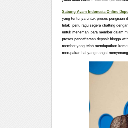
Sabung Ayam Indonesia Online Depo
yang tentunya untuk proses pengisian 
tidak perlu ragu segera chatting denga
untuk menemani para member dalam mem
proses pendaftaraan deposit hingga wi
member yang telah mendapatkan kemena
merupakan hal yang sangat menyenang