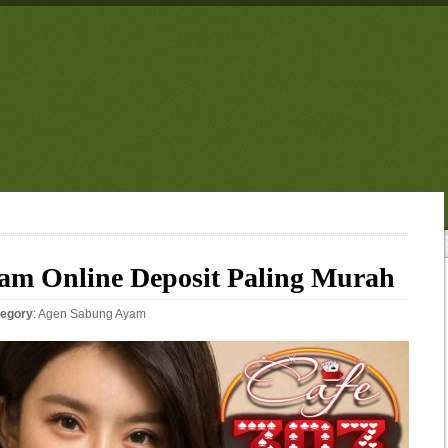
am Online Deposit Paling Murah
egory
:
Agen Sabung Ayam