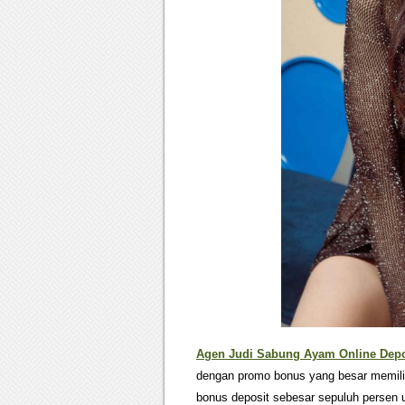
Agen Judi Sabung Ayam Online Depo
dengan promo bonus yang besar memilih
bonus deposit sebesar sepuluh persen 