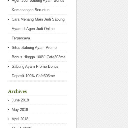
Agen Judi Sabung Ayam Bonus
Kemenangan Beruntun
Cara Menang Main Judi Sabung
Ayam di Agen Judi Online
Terpercaya
Situs Sabung Ayam Promo
Bonus Hingga 100% Cafe303me
Sabung Ayam Promo Bonus
Deposit 100% Cafe303me
Archives
June 2018
May 2018
April 2018