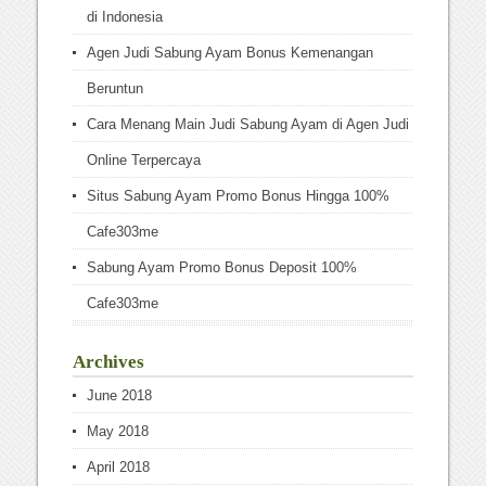
di Indonesia
Agen Judi Sabung Ayam Bonus Kemenangan
Beruntun
Cara Menang Main Judi Sabung Ayam di Agen Judi
Online Terpercaya
Situs Sabung Ayam Promo Bonus Hingga 100%
Cafe303me
Sabung Ayam Promo Bonus Deposit 100%
Cafe303me
Archives
June 2018
May 2018
April 2018