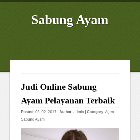
Sabung Ayam
Judi Online Sabung
Ayam Pelayanan Terbaik
Posted
: 03. 02. 2017 |
Author
:
admin
|
Category
:
Agen
Sabung Ayam