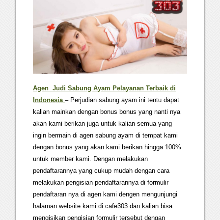
Agen Judi Sabung Ayam Pelayanan Terbaik di
Indonesia
– Perjudian sabung ayam ini tentu dapat
kalian mainkan dengan bonus bonus yang nanti nya
akan kami berikan juga untuk kalian semua yang
ingin bermain di agen sabung ayam di tempat kami
dengan bonus yang akan kami berikan hingga 100%
untuk member kami. Dengan melakukan
pendaftarannya yang cukup mudah dengan cara
melakukan pengisian pendaftarannya di formulir
pendaftaran nya di agen kami dengen mengunjungi
halaman website kami di cafe303 dan kalian bisa
mengisikan pengisian formulir tersebut dengan